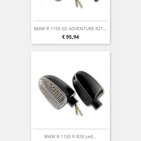
BMW R 1150 GS ADVENTURE R21...
Prijs
€ 95,94
BMW R 1150 R R28 Led...