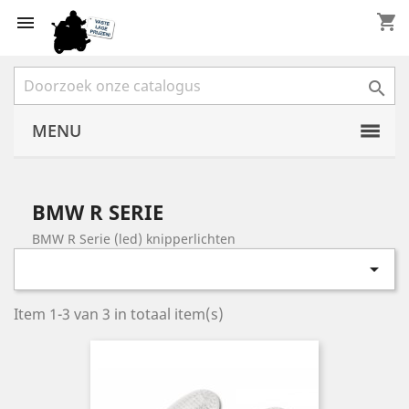
shopping_cart


MENU
BMW R SERIE
BMW R Serie (led) knipperlichten

Item 1-3 van 3 in totaal item(s)